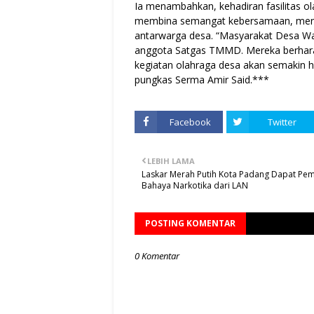
Ia menambahkan, kehadiran fasilitas ol
membina semangat kebersamaan, menj
antarwarga desa. “Masyarakat Desa Wa
anggota Satgas TMMD. Mereka berharap
kegiatan olahraga desa akan semakin hi
pungkas Serma Amir Said.***
Facebook
Twitter
LEBIH LAMA
Laskar Merah Putih Kota Padang Dapat Pe
Bahaya Narkotika dari LAN
POSTING KOMENTAR
0 Komentar