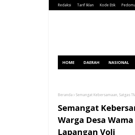
Redaksi
Tarif Iklan
Kode Etik
Pedoma
HOME
DAERAH
NASIONAL
SPORT
Beranda
Semangat Kebersamaan, Satgas 
Semangat Kebersa
Warga Desa Wama
Lapangan Voli