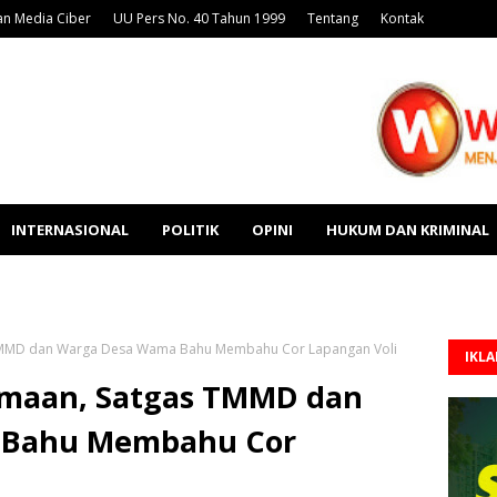
n Media Ciber
UU Pers No. 40 Tahun 1999
Tentang
Kontak
INTERNASIONAL
POLITIK
OPINI
HUKUM DAN KRIMINAL
TMMD dan Warga Desa Wama Bahu Membahu Cor Lapangan Voli
IKL
maan, Satgas TMMD dan
 Bahu Membahu Cor