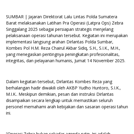
SUMBAR | Jajaran Direktorat Lalu Lintas Polda Sumatera
Barat melaksanakan Latihan Pra Operasi (Latpra Ops) Zebra
Singgalang 2025 sebagai persiapan strategis menjelang
pelaksanaan operasi tahunan tersebut. Kegiatan ini merupakan
implementasi langsung arahan Dirlantas Polda Sumbar,
Kombes Pol H.M. Reza Chairul Akbar Sidiq, S.H., S.I.K., M.H.,
yang menegaskan pentingnya peningkatan profesionalitas,
integritas, dan pelayanan humanis, Jumat 14 November 2025.
Dalam kegiatan tersebut, Dirlantas Kombes Reza yang
berhalangan hadir diwakili oleh AKBP Yudho Huntoro, S.I.K.,
M.I.K.. Meskipun demikian, pesan dan instruksi Dirlantas
disampaikan secara lengkap untuk memastikan seluruh
personel memahami arah kebijakan dan sasaran operasi tahun
ini.
“Operasi Zebra bukan sekadar agenda rutin. Ini adalah