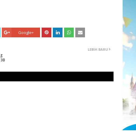
Google+
LEBIH BARU
ng
 3B