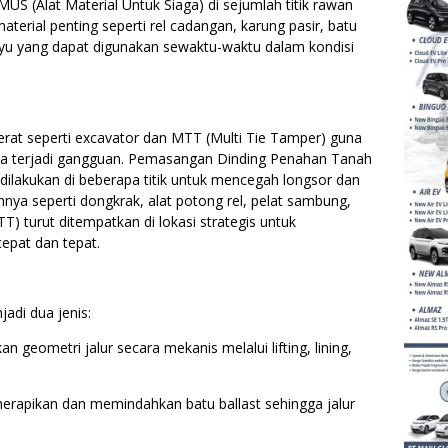
US (Alat Material Untuk Siaga) di sejumlah titik rawan
material penting seperti rel cadangan, karung pasir, batu
kayu yang dapat digunakan sewaktu-waktu dalam kondisi
 berat seperti excavator dan MTT (Multi Tie Tamper) guna
ika terjadi gangguan. Pemasangan Dinding Penahan Tanah
dilakukan di beberapa titik untuk mencegah longsor dan
nnya seperti dongkrak, alat potong rel, pelat sambung,
) turut ditempatkan di lokasi strategis untuk
epat dan tepat.
adi dua jenis:
n geometri jalur secara mekanis melalui lifting, lining,
k merapikan dan memindahkan batu ballast sehingga jalur