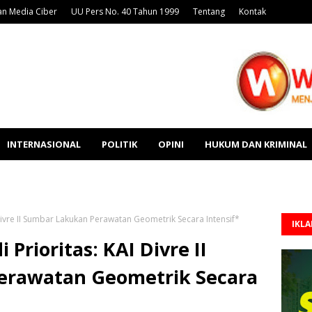
n Media Ciber
UU Pers No. 40 Tahun 1999
Tentang
Kontak
INTERNASIONAL
POLITIK
OPINI
HUKUM DAN KRIMINAL
AI Divre II Sumbar Lakukan Perawatan Geometrik Secara Intensif*
IKL
i Prioritas: KAI Divre II
erawatan Geometrik Secara