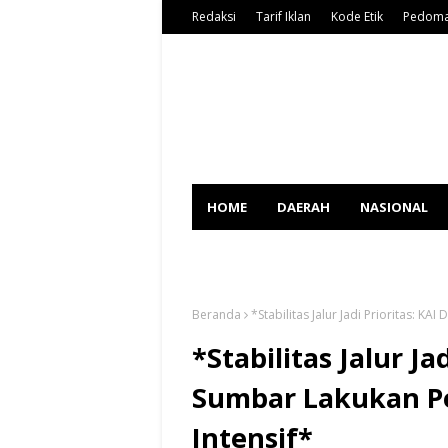
Redaksi
Tarif Iklan
Kode Etik
Pedoma
HOME
DAERAH
NASIONAL
SPORT
Beranda
*Stabilitas Jalur Jadi Prioritas: K
*Stabilitas Jalur Jad
Sumbar Lakukan P
Intensif*