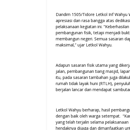
Dandim 1505/Tidore Letkol Inf Wahy
apresiasi dan rasa bangga atas dedikasi
pelaksanaan kegiatan ini. “Keberhasil
pembangunan fisik, tetapi menjadi buk
membangun negeri. Semua sasaran dapa
maksimal,” ujar Letkol Wahyu.
Adapun sasaran fisik utama yang dike
jalan, pembangunan tiang masjid, lapang
itu, pada sasaran tambahan juga dilaku
rumah tidak layak huni (RTLH), penyul
berjalan lancar dan mendapat sambuta
Letkol Wahyu berharap, hasil pembangu
dengan baik oleh warga setempat. “K
yang telah terjalin selama pelaksanaa
hendaknya dijaga dan dimanfaatkan un