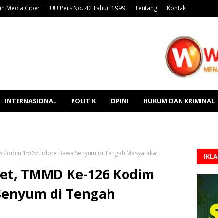
n Media Ciber
UU Pers No. 40 Tahun 1999
Tentang
Kontak
INTERNASIONAL
POLITIK
OPINI
HUKUM DAN KRIMINAL
26 Kodim 1505/Tidore Bawa Senyum di Tengah Masyarakat
IKL
get, TMMD Ke-126 Kodim
Senyum di Tengah