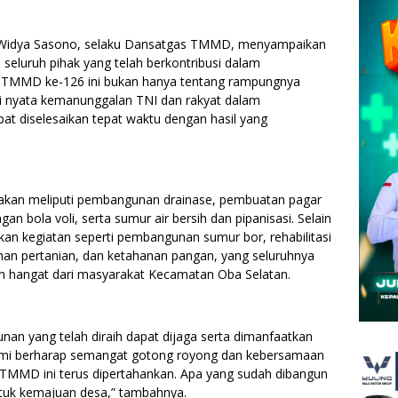
u Widya Sasono, selaku Dansatgas TMMD, menyampaikan
 seluruh pihak yang telah berkontribusi dalam
an TMMD ke-126 ini bukan hanya tentang rampungnya
ti nyata kemanunggalan TNI dan rakyat dalam
t diselesaikan tepat waktu dengan hasil yang
rjakan meliputi pembangunan drainase, pembuatan pagar
an bola voli, serta sumur air bersih dan pipanisasi. Selain
kan kegiatan seperti pembangunan sumur bor, rehabilitasi
uhan pertanian, dan ketahanan pangan, yang seluruhnya
n hangat dari masyarakat Kecamatan Oba Selatan.
nan yang telah diraih dapat dijaga serta dimanfaatkan
ami berharap semangat gotong royong dan kebersamaan
n TMMD ini terus dipertahankan. Apa yang sudah dibangun
tuk kemajuan desa,” tambahnya.