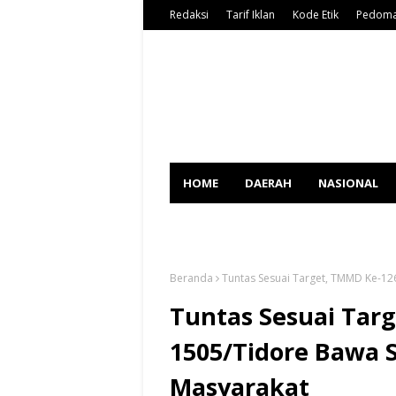
Redaksi
Tarif Iklan
Kode Etik
Pedoma
HOME
DAERAH
NASIONAL
SPORT
Beranda
Tuntas Sesuai Target, TMMD Ke-1
Tuntas Sesuai Tar
1505/Tidore Bawa 
Masyarakat