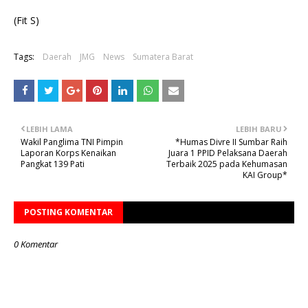
(Fit S)
Tags:
Daerah
JMG
News
Sumatera Barat
LEBIH LAMA
LEBIH BARU
Wakil Panglima TNI Pimpin
*Humas Divre II Sumbar Raih
Laporan Korps Kenaikan
Juara 1 PPID Pelaksana Daerah
Pangkat 139 Pati
Terbaik 2025 pada Kehumasan
KAI Group*
POSTING KOMENTAR
0 Komentar