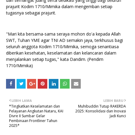
dan semangat juang serta dedikasi yang tinggi bagi seluruh
prajurit Kodim 1710/Mimika dalam mengemban setiap
tugasnya sebagai prajurit.
"Mari kita bersama-sama seraya mohon do'a kepada Allah
SWT, Tuhan YME agar TNI AD semakin jaya, terkhusus bagi
seluruh anggota Kodim 1710/Mimika, semoga senantiasa
diberikan kesehatan, keselamatan dan kelancaran dalam
menjalankan setiap tugas," kata Dandim. (Pendim
1710/Mimika)
LEBIH LAMA
LEBIH BARU
*Tingkatkan Keselamatan dan
Muhibuddin Tutup RAKERDA
Pelayanan Angkutan Nataru, KAI
2025: Konsolidasi dan Inovasi
Divre II Sumbar Gelar
Jadi Kunci
Pembinaan Frontliner Tahun
2025*