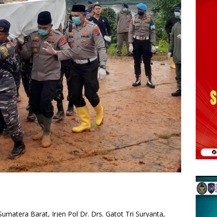
atera Barat, Irjen Pol Dr. Drs. Gatot Tri Suryanta,