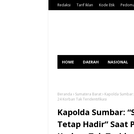
Redaksi
Tarif Iklan
Kode Etik
Pedoma
HOME
DAERAH
NASIONAL
SPORT
Beranda
Sumatera Barat
Kapolda Sumbar:
24 Korban Tak Teridentifikasi
Kapolda Sumbar: “
Tetap Hadir” Saat