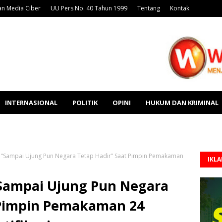
n Media Ciber
UU Pers No. 40 Tahun 1999
Tentang
Kontak
INTERNASIONAL
POLITIK
OPINI
HUKUM DAN KRIMINAL
 “Sampai Ujung Pun Negara Tetap Hadir” Saat Pimpin Pemakaman
IKL
Sampai Ujung Pun Negara
 Pimpin Pemakaman 24