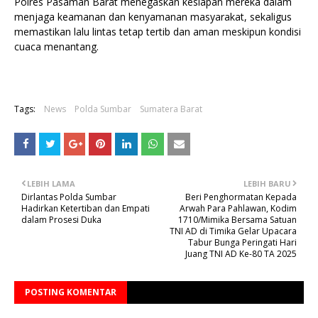
Polres Pasaman Barat menegaskan kesiapan mereka dalam
menjaga keamanan dan kenyamanan masyarakat, sekaligus
memastikan lalu lintas tetap tertib dan aman meskipun kondisi
cuaca menantang.
Tags:
News
Polda Sumbar
Sumatera Barat
LEBIH LAMA
LEBIH BARU
Dirlantas Polda Sumbar
Beri Penghormatan Kepada
Hadirkan Ketertiban dan Empati
Arwah Para Pahlawan, Kodim
dalam Prosesi Duka
1710/Mimika Bersama Satuan
TNI AD di Timika Gelar Upacara
Tabur Bunga Peringati Hari
Juang TNI AD Ke-80 TA 2025
POSTING KOMENTAR