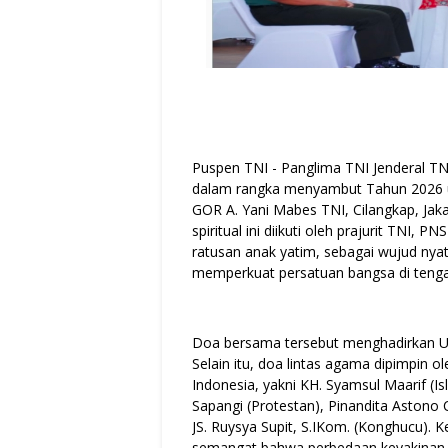
Puspen TNI - Panglima TNI Jenderal T
dalam rangka menyambut Tahun 2026 un
GOR A. Yani Mabes TNI, Cilangkap, Jak
spiritual ini diikuti oleh prajurit TNI,
ratusan anak yatim, sebagai wujud nya
memperkuat persatuan bangsa di teng
Doa bersama tersebut menghadirkan Ust
Selain itu, doa lintas agama dipimpin
Indonesia, yakni KH. Syamsul Maarif (Is
Sapangi (Protestan), Pinandita Astono
JS. Ruysya Supit, S.IKom. (Konghucu).
semangat bahwa perbedaan keyakinan b