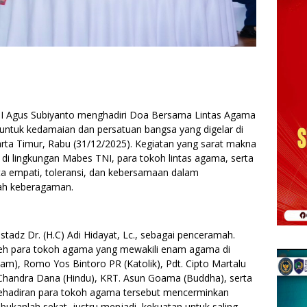
NI Agus Subiyanto menghadiri Doa Bersama Lintas Agama
tuk kedamaian dan persatuan bangsa yang digelar di
arta Timur, Rabu (31/12/2025). Kegiatan yang sarat makna
 PNS di lingkungan Mabes TNI, para tokoh lintas agama, serta
ta empati, toleransi, dan kebersamaan dalam
ah keberagaman.
adz Dr. (H.C) Adi Hidayat, Lc., sebagai penceramah.
 oleh para tokoh agama yang mewakili enam agama di
lam), Romo Yos Bintoro PR (Katolik), Pdt. Cipto Martalu
 Chandra Dana (Hindu), KRT. Asun Goama (Buddha), serta
 Kehadiran para tokoh agama tersebut mencerminkan
ukanlah sekat, justru menjadi kekuatan untuk saling