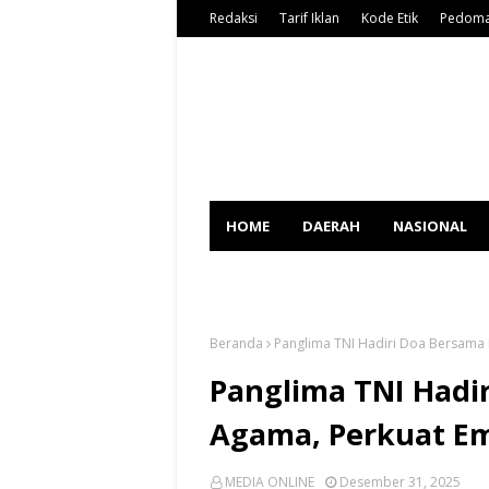
Redaksi
Tarif Iklan
Kode Etik
Pedoma
HOME
DAERAH
NASIONAL
SPORT
Beranda
Panglima TNI Hadiri Doa Bersama 
Panglima TNI Hadir
Agama, Perkuat Em
MEDIA ONLINE
Desember 31, 2025