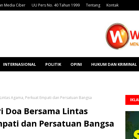
n Media Ciber
UU Pers No. 40 Tahun 1999
Tentang
Kontak
INTERNASIONAL
POLITIK
OPINI
HUKUM DAN KRIMINAL
Lintas Agama, Perkuat Empati dan Persatuan Bangsa
IKL
i Doa Bersama Lintas
pati dan Persatuan Bangsa