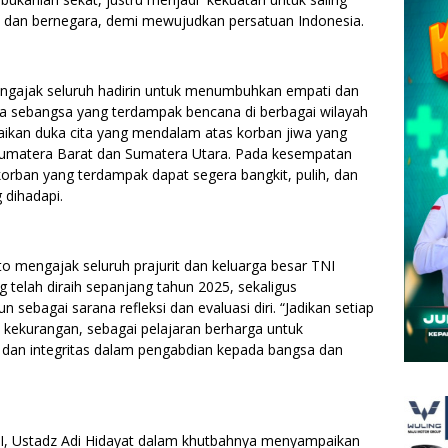
dan bernegara, demi mewujudkan persatuan Indonesia.
gajak seluruh hadirin untuk menumbuhkan empati dan
 sebangsa yang terdampak bencana di berbagai wilayah
aikan duka cita yang mendalam atas korban jiwa yang
 Sumatera Barat dan Sumatera Utara. Pada kesempatan
 korban yang terdampak dapat segera bangkit, pulih, dan
 dihadapi.
nto mengajak seluruh prajurit dan keluarga besar TNI
 telah diraih sepanjang tahun 2025, sekaligus
ebagai sarana refleksi dan evaluasi diri. “Jadikan setiap
kekurangan, sebagai pelajaran berharga untuk
, dan integritas dalam pengabdian kepada bangsa dan
I, Ustadz Adi Hidayat dalam khutbahnya menyampaikan