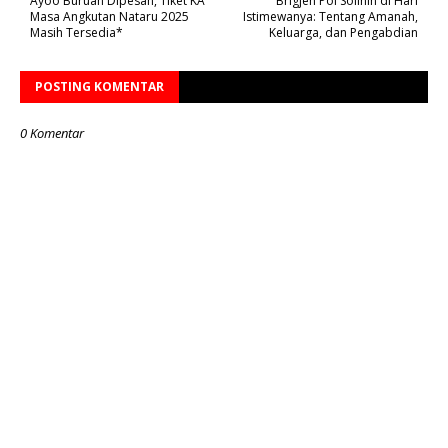
Ayoo Buruan Dipesan, Tiket KA
Brigjen Pol Solihin di Hari
Masa Angkutan Nataru 2025
Istimewanya: Tentang Amanah,
Masih Tersedia*
Keluarga, dan Pengabdian
POSTING KOMENTAR
0 Komentar