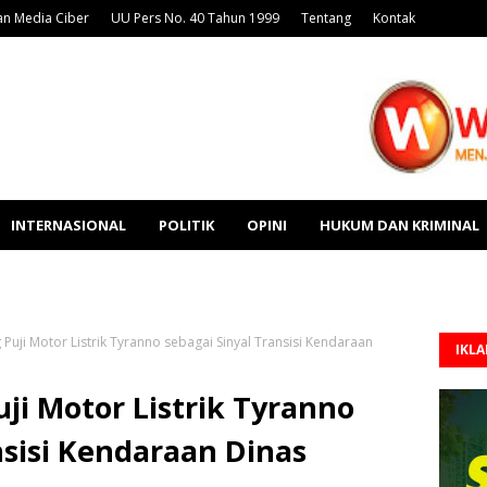
n Media Ciber
UU Pers No. 40 Tahun 1999
Tentang
Kontak
INTERNASIONAL
POLITIK
OPINI
HUKUM DAN KRIMINAL
Puji Motor Listrik Tyranno sebagai Sinyal Transisi Kendaraan
IKL
ji Motor Listrik Tyranno
nsisi Kendaraan Dinas