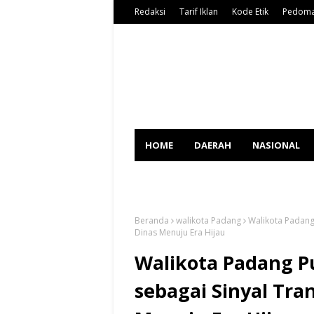
Redaksi
Tarif Iklan
Kode Etik
Pedoma
HOME
DAERAH
NASIONAL
SPORT
Beranda
walikota Padang
Walikota Padang 
Dinas Menuju Era Hijau
Walikota Padang Pu
sebagai Sinyal Tra