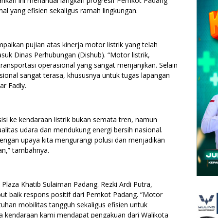
arikan ini menandai langkah progresif Pemkot Padang
l yang efisien sekaligus ramah lingkungan.
ikan pujian atas kinerja motor listrik yang telah
suk Dinas Perhubungan (Dishub). “Motor listrik,
ransportasi operasional yang sangat menjanjikan. Selain
asional sangat terasa, khususnya untuk tugas lapangan
ar Fadly.
si ke kendaraan listrik bukan semata tren, namun
litas udara dan mendukung energi bersih nasional.
 dengan upaya kita mengurangi polusi dan menjadikan
an,” tambahnya.
Plaza Khatib Sulaiman Padang. Rezki Ardi Putra,
ut baik respons positif dari Pemkot Padang. “Motor
han mobilitas tangguh sekaligus efisien untuk
a kendaraan kami mendapat pengakuan dari Walikota