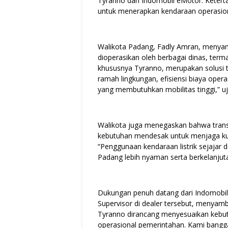
Tyranno dari Indomobil eMotor. Ketert
untuk menerapkan kendaraan operasiona
Walikota Padang, Fadly Amran, menyampa
dioperasikan oleh berbagai dinas, terma
khususnya Tyranno, merupakan solusi t
ramah lingkungan, efisiensi biaya oper
yang membutuhkan mobilitas tinggi,” uj
Walikota juga menegaskan bahwa transi
kebutuhan mendesak untuk menjaga kua
“Penggunaan kendaraan listrik sejajar
Padang lebih nyaman serta berkelanjut
Dukungan penuh datang dari Indomobil 
Supervisor di dealer tersebut, menyamb
Tyranno dirancang menyesuaikan kebutu
operasional pemerintahan. Kami bangg