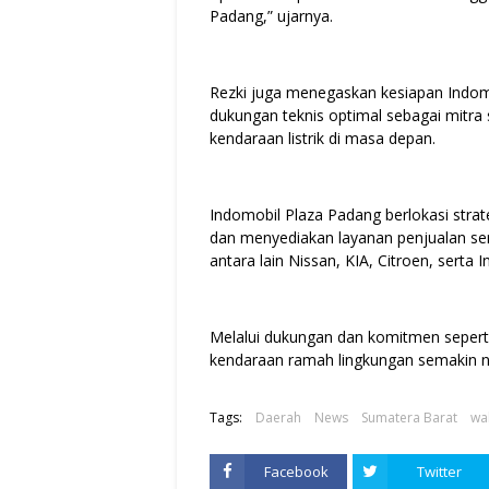
Padang,” ujarnya.
Rezki juga menegaskan kesiapan Indom
dukungan teknis optimal sebagai mitr
kendaraan listrik di masa depan.
Indomobil Plaza Padang berlokasi strate
dan menyediakan layanan penjualan ser
antara lain Nissan, KIA, Citroen, serta
Melalui dukungan dan komitmen sepert
kendaraan ramah lingkungan semakin nya
Tags:
Daerah
News
Sumatera Barat
wa
Facebook
Twitter