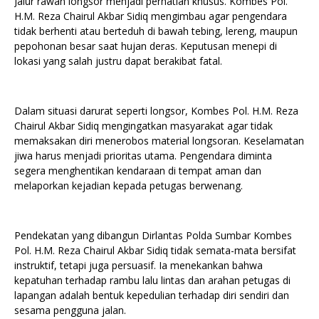
Jalur rawan longsor menjadi perhatian khusus. Kombes Pol.
H.M. Reza Chairul Akbar Sidiq mengimbau agar pengendara
tidak berhenti atau berteduh di bawah tebing, lereng, maupun
pepohonan besar saat hujan deras. Keputusan menepi di
lokasi yang salah justru dapat berakibat fatal.
Dalam situasi darurat seperti longsor, Kombes Pol. H.M. Reza
Chairul Akbar Sidiq mengingatkan masyarakat agar tidak
memaksakan diri menerobos material longsoran. Keselamatan
jiwa harus menjadi prioritas utama. Pengendara diminta
segera menghentikan kendaraan di tempat aman dan
melaporkan kejadian kepada petugas berwenang.
Pendekatan yang dibangun Dirlantas Polda Sumbar Kombes
Pol. H.M. Reza Chairul Akbar Sidiq tidak semata-mata bersifat
instruktif, tetapi juga persuasif. Ia menekankan bahwa
kepatuhan terhadap rambu lalu lintas dan arahan petugas di
lapangan adalah bentuk kepedulian terhadap diri sendiri dan
sesama pengguna jalan.