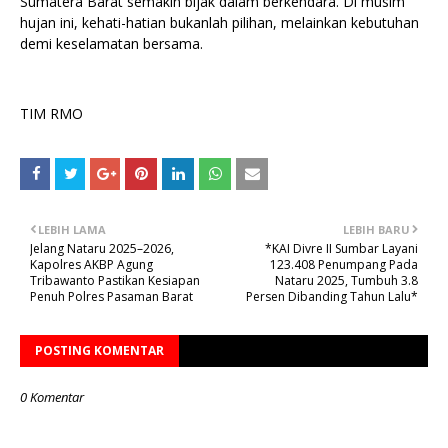
Sumatera Barat semakin bijak dalam berkendara. Di musim
hujan ini, kehati-hatian bukanlah pilihan, melainkan kebutuhan
demi keselamatan bersama.
TIM RMO
LEBIH LAMA
LEBIH BARU
Jelang Nataru 2025–2026,
*KAI Divre II Sumbar Layani
Kapolres AKBP Agung
123.408 Penumpang Pada
Tribawanto Pastikan Kesiapan
Nataru 2025, Tumbuh 3.8
Penuh Polres Pasaman Barat
Persen Dibanding Tahun Lalu*
POSTING KOMENTAR
0 Komentar