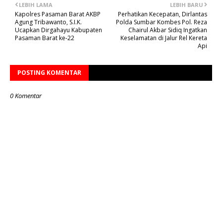
LEBIH LAMA
LEBIH BARU
Kapolres Pasaman Barat AKBP
Perhatikan Kecepatan, Dirlantas
Agung Tribawanto, S.I.K.
Polda Sumbar Kombes Pol. Reza
Ucapkan Dirgahayu Kabupaten
Chairul Akbar Sidiq Ingatkan
Pasaman Barat ke-22
Keselamatan di Jalur Rel Kereta
Api
POSTING KOMENTAR
0 Komentar