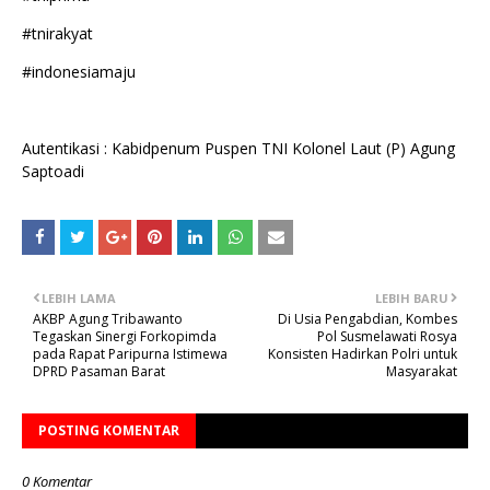
#tnirakyat
#indonesiamaju
Autentikasi : Kabidpenum Puspen TNI Kolonel Laut (P) Agung
Saptoadi
LEBIH LAMA
LEBIH BARU
AKBP Agung Tribawanto
Di Usia Pengabdian, Kombes
Tegaskan Sinergi Forkopimda
Pol Susmelawati Rosya
pada Rapat Paripurna Istimewa
Konsisten Hadirkan Polri untuk
DPRD Pasaman Barat
Masyarakat
POSTING KOMENTAR
0 Komentar