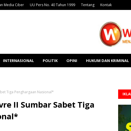
n Media Ciber
UU Pers No. 40 Tahun 1999
Tentang
Kontak
INTERNASIONAL
POLITIK
OPINI
HUKUM DAN KRIMINAL
Sabet Tiga Penghargaan Nasional*
IKL
vre II Sumbar Sabet Tiga
onal*