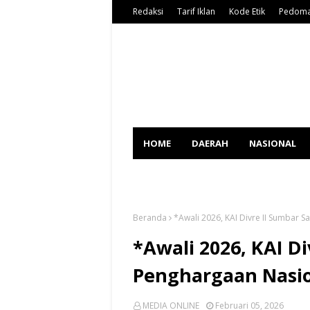
Redaksi
Tarif Iklan
Kode Etik
Pedoma
HOME
DAERAH
NASIONAL
SPORT
Beranda
*Awali 2026, KAI Divre II Sumbar 
*Awali 2026, KAI Di
Penghargaan Nasi
MEDIA ONLINE
Februari 05, 2026