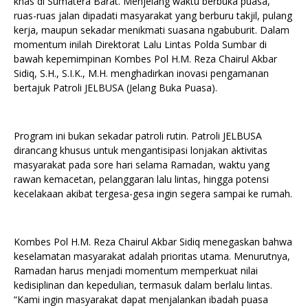
khas di Sumatera Barat. Menjelang waktu berbuka puasa,
ruas-ruas jalan dipadati masyarakat yang berburu takjil, pulang
kerja, maupun sekadar menikmati suasana ngabuburit. Dalam
momentum inilah Direktorat Lalu Lintas Polda Sumbar di
bawah kepemimpinan Kombes Pol H.M. Reza Chairul Akbar
Sidiq, S.H., S.I.K., M.H. menghadirkan inovasi pengamanan
bertajuk Patroli JELBUSA (Jelang Buka Puasa).
Program ini bukan sekadar patroli rutin. Patroli JELBUSA
dirancang khusus untuk mengantisipasi lonjakan aktivitas
masyarakat pada sore hari selama Ramadan, waktu yang
rawan kemacetan, pelanggaran lalu lintas, hingga potensi
kecelakaan akibat tergesa-gesa ingin segera sampai ke rumah.
Kombes Pol H.M. Reza Chairul Akbar Sidiq menegaskan bahwa
keselamatan masyarakat adalah prioritas utama. Menurutnya,
Ramadan harus menjadi momentum memperkuat nilai
kedisiplinan dan kepedulian, termasuk dalam berlalu lintas.
“Kami ingin masyarakat dapat menjalankan ibadah puasa