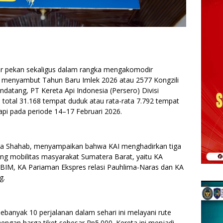
ir pekan sekaligus dalam rangka mengakomodir
 menyambut Tahun Baru Imlek 2026 atau 2577 Kongzili
ndatang, PT Kereta Api Indonesia (Persero) Divisi
 total 31.168 tempat duduk atau rata-rata 7.792 tempat
 api pada periode 14–17 Februari 2026.
eza Shahab, menyampaikan bahwa KAI menghadirkan tiga
ung mobilitas masyarakat Sumatera Barat, yaitu KA
- BIM, KA Pariaman Ekspres relasi Pauhlima-Naras dan KA
g.
ebanyak 10 perjalanan dalam sehari ini melayani rute
gan harga tiket sebesar Rp5.000. Kereta ini menjadi