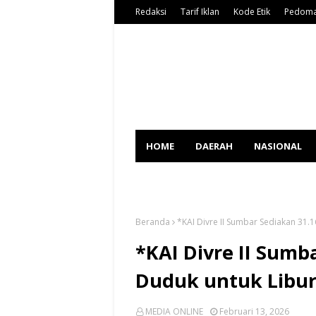
Redaksi
Tarif Iklan
Kode Etik
Pedoma
HOME
DAERAH
NASIONAL
SPORT
Beranda
*KAI Divre II Sumbar Sediakan 31.
*KAI Divre II Sumb
Duduk untuk Libur
MEDIA ONLINE
Februari 13, 2026