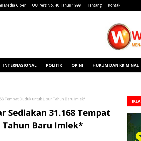
n Media Ciber
UU Pers No. 40 Tahun 1999
Tentang
Kontak
INTERNASIONAL
POLITIK
OPINI
HUKUM DAN KRIMINAL
168 Tempat Duduk untuk Libur Tahun Baru Imlek*
IKL
ar Sediakan 31.168 Tempat
 Tahun Baru Imlek*