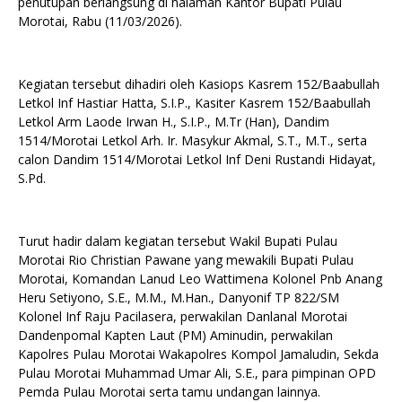
penutupan berlangsung di halaman Kantor Bupati Pulau
Morotai, Rabu (11/03/2026).
Kegiatan tersebut dihadiri oleh Kasiops Kasrem 152/Baabullah
Letkol Inf Hastiar Hatta, S.I.P., Kasiter Kasrem 152/Baabullah
Letkol Arm Laode Irwan H., S.I.P., M.Tr (Han), Dandim
1514/Morotai Letkol Arh. Ir. Masykur Akmal, S.T., M.T., serta
calon Dandim 1514/Morotai Letkol Inf Deni Rustandi Hidayat,
S.Pd.
Turut hadir dalam kegiatan tersebut Wakil Bupati Pulau
Morotai Rio Christian Pawane yang mewakili Bupati Pulau
Morotai, Komandan Lanud Leo Wattimena Kolonel Pnb Anang
Heru Setiyono, S.E., M.M., M.Han., Danyonif TP 822/SM
Kolonel Inf Raju Pacilasera, perwakilan Danlanal Morotai
Dandenpomal Kapten Laut (PM) Aminudin, perwakilan
Kapolres Pulau Morotai Wakapolres Kompol Jamaludin, Sekda
Pulau Morotai Muhammad Umar Ali, S.E., para pimpinan OPD
Pemda Pulau Morotai serta tamu undangan lainnya.