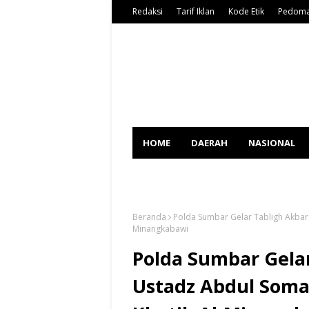
Redaksi
Tarif Iklan
Kode Etik
Pedoma
HOME
DAERAH
NASIONAL
SPORT
Beranda
Polda Sumbar Gelar Tabligh Akbar
Minangkabawi
Polda Sumbar Gela
Ustadz Abdul Soma