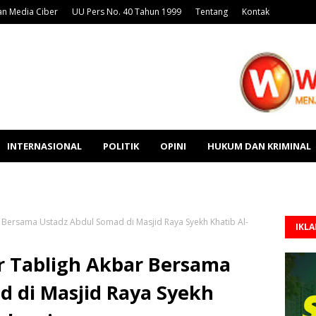
n Media Ciber
UU Pers No. 40 Tahun 1999
Tentang
Kontak
INTERNASIONAL
POLITIK
OPINI
HUKUM DAN KRIMINAL
 Bersama Ustadz Abdul Somad di Masjid Raya Syekh Khatib Al-
IKL
r Tabligh Akbar Bersama
d di Masjid Raya Syekh