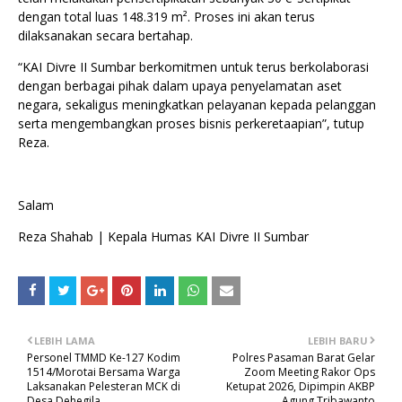
dengan total luas 148.319 m². Proses ini akan terus
dilaksanakan secara bertahap.
“KAI Divre II Sumbar berkomitmen untuk terus berkolaborasi
dengan berbagai pihak dalam upaya penyelamatan aset
negara, sekaligus meningkatkan pelayanan kepada pelanggan
serta mengembangkan proses bisnis perkeretaapian”, tutup
Reza.
Salam
Reza Shahab | Kepala Humas KAI Divre II Sumbar
LEBIH LAMA
LEBIH BARU
Personel TMMD Ke-127 Kodim
Polres Pasaman Barat Gelar
1514/Morotai Bersama Warga
Zoom Meeting Rakor Ops
Laksanakan Pelesteran MCK di
Ketupat 2026, Dipimpin AKBP
Desa Dehegila
Agung Tribawanto