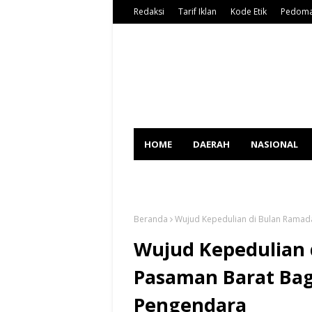
Redaksi
Tarif Iklan
Kode Etik
Pedoma
HOME
DAERAH
NASIONAL
SPORT
Beranda
Wujud Kepedulian di Bulan Ramada
Wujud Kepedulian 
Pasaman Barat Bag
Pengendara