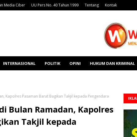
n Media Ciber
UU Pers No. 40 Tahun 1999
Tentang
Kontak
INTERNASIONAL
POLITIK
OPINI
HUKUM DAN KRIMINAL
n, Kapolres Pasaman Barat Bagikan Takjil kepada Pengendara
IKL
di Bulan Ramadan, Kapolres
ikan Takjil kepada