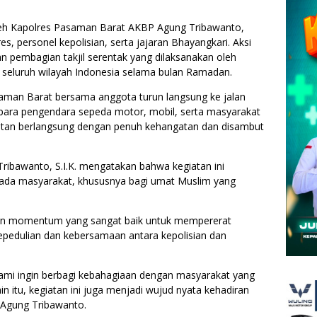
oleh Kapolres Pasaman Barat AKBP Agung Tribawanto,
es, personel kepolisian, serta jajaran Bhayangkari. Aksi
an pembagian takjil serentak yang dilaksanakan oleh
di seluruh wilayah Indonesia selama bulan Ramadan.
saman Barat bersama anggota turun langsung ke jalan
 para pengendara sepeda motor, mobil, serta masyarakat
iatan berlangsung dengan penuh kehangatan dan disambut
ibawanto, S.I.K. mengatakan bahwa kegiatan ini
pada masyarakat, khususnya bagi umat Muslim yang
n momentum yang sangat baik untuk mempererat
epedulian dan kebersamaan antara kepolisian dan
, kami ingin berbagi kebahagiaan dengan masyarakat yang
n itu, kegiatan ini juga menjadi wujud nyata kehadiran
P Agung Tribawanto.