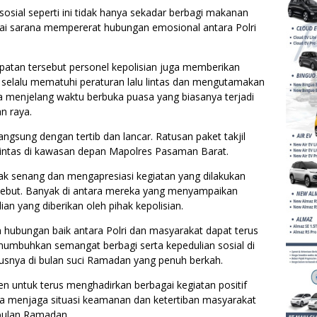
sial seperti ini tidak hanya sekadar berbagi makanan
gai sarana mempererat hubungan emosional antara Polri
patan tersebut personel kepolisian juga memberikan
selalu mematuhi peraturan lalu lintas dan mengutamakan
 menjelang waktu berbuka puasa yang biasanya terjadi
an raya.
angsung dengan tertib dan lancar. Ratusan paket takjil
intas di kawasan depan Mapolres Pasaman Barat.
ak senang dan mengapresiasi kegiatan yang dilakukan
rsebut. Banyak di antara mereka yang menyampaikan
ian yang diberikan oleh pihak kepolisian.
n hubungan baik antara Polri dan masyarakat dapat terus
enumbuhkan semangat berbagi serta kepedulian sosial di
usnya di bulan suci Ramadan yang penuh berkah.
 untuk terus menghadirkan berbagai kegiatan positif
ta menjaga situasi keamanan dan ketertiban masyarakat
bulan Ramadan.