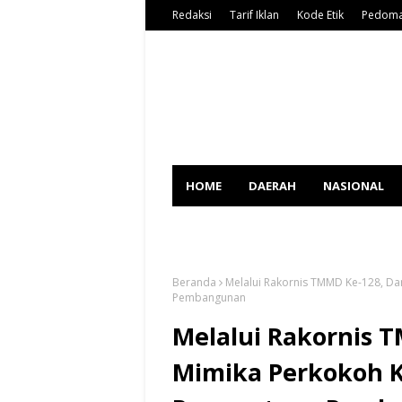
Redaksi
Tarif Iklan
Kode Etik
Pedoma
HOME
DAERAH
NASIONAL
SPORT
Beranda
Melalui Rakornis TMMD Ke-128, D
Pembangunan
Melalui Rakornis 
Mimika Perkokoh K