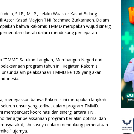
luddin, S.I.P., M.I.P., selaku Waaster Kasad Bidang
kili Aster Kasad Mayjen TNI Rachmad Zurkarnaen. Dalam
sampaikan bahwa Rakornis TMMD merupakan wujud sinergi
n pemerintah daerah dalam mendukung percepatan
tema “TMMD Satukan Langkah, Membangun Negeri dari
elaksanaan program tahun ini. Kegiatan Rakornis
uh unsur dalam pelaksanaan TMMD ke-128 yang akan
Indonesia.
da, menegaskan bahwa Rakornis ini merupakan langkah
 seluruh unsur yang terlibat dalam program TMMD.
mi memperkuat koordinasi dan sinergi antara TNI,
eholder agar pelaksanaan program berjalan optimal dan
i masyarakat, khususnya dalam mendukung pemerataan
ika,” ujarnya.