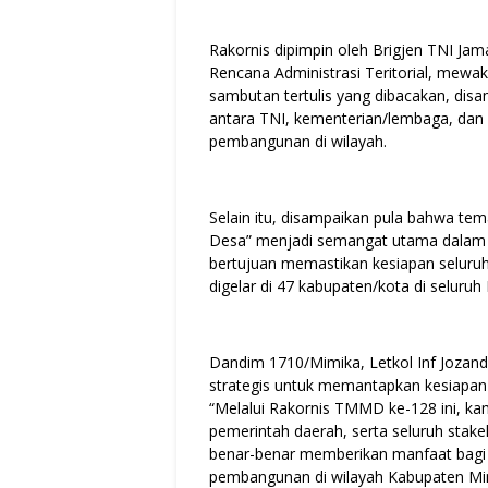
Rakornis dipimpin oleh Brigjen TNI Jama
Rencana Administrasi Teritorial, mewa
sambutan tertulis yang dibacakan, di
antara TNI, kementerian/lembaga, da
pembangunan di wilayah.
Selain itu, disampaikan pula bahwa 
Desa” menjadi semangat utama dalam p
bertujuan memastikan kesiapan selur
digelar di 47 kabupaten/kota di seluruh 
Dandim 1710/Mimika, Letkol Inf Jozan
strategis untuk memantapkan kesiapan
“Melalui Rakornis TMMD ke-128 ini, ka
pemerintah daerah, serta seluruh stak
benar-benar memberikan manfaat bag
pembangunan di wilayah Kabupaten Mim