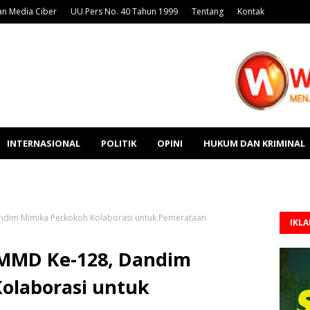
n Media Ciber
UU Pers No. 40 Tahun 1999
Tentang
Kontak
INTERNASIONAL
POLITIK
OPINI
HUKUM DAN KRIMINAL
andim Mimika Perkokoh Kolaborasi untuk Pemerataan
IKL
TMMD Ke-128, Dandim
olaborasi untuk