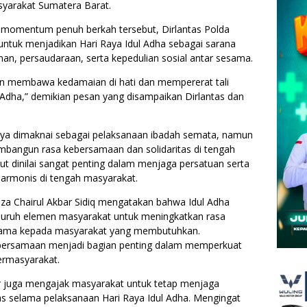
syarakat Sumatera Barat.
 momentum penuh berkah tersebut, Dirlantas Polda
ntuk menjadikan Hari Raya Idul Adha sebagai sarana
an, persaudaraan, serta kepedulian sosial antar sesama.
n membawa kedamaian di hati dan mempererat tali
ul Adha,” demikian pesan yang disampaikan Dirlantas dan
ya dimaknai sebagai pelaksanaan ibadah semata, namun
mbangun rasa kebersamaan dan solidaritas di tengah
but dinilai sangat penting dalam menjaga persatuan serta
armonis di tengah masyarakat.
za Chairul Akbar Sidiq mengatakan bahwa Idul Adha
luruh elemen masyarakat untuk meningkatkan rasa
utama kepada masyarakat yang membutuhkan.
bersamaan menjadi bagian penting dalam memperkuat
ermasyarakat.
bar juga mengajak masyarakat untuk tetap menjaga
tas selama pelaksanaan Hari Raya Idul Adha. Mengingat