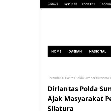
Redaksi
Tarif Iklan
Kode Etik
Pedoma
HOME
DAERAH
NASIONAL
SPORT
Beranda
Dirlantas Polda Sumbar Bersama Wa
Dirlantas Polda S
Ajak Masyarakat P
Silatura