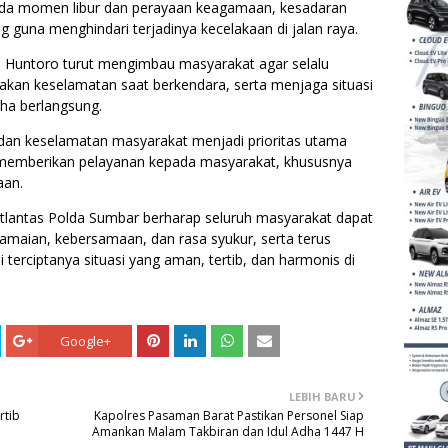
ada momen libur dan perayaan keagamaan, kesadaran
ing guna menghindari terjadinya kecelakaan di jalan raya.
 Huntoro turut mengimbau masyarakat agar selalu
akan keselamatan saat berkendara, serta menjaga situasi
dha berlangsung.
an keselamatan masyarakat menjadi prioritas utama
 memberikan pelayanan kepada masyarakat, khususnya
aan.
tlantas Polda Sumbar berharap seluruh masyarakat dapat
maian, kebersamaan, dan rasa syukur, serta terus
erciptanya situasi yang aman, tertib, dan harmonis di
Google+
LEBIH BARU
rtib
Kapolres Pasaman Barat Pastikan Personel Siap
Amankan Malam Takbiran dan Idul Adha 1447 H