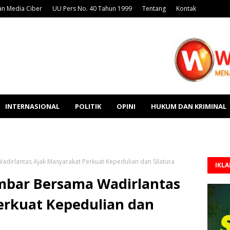
n Media Ciber
UU Pers No. 40 Tahun 1999
Tentang
Kontak
INTERNASIONAL
POLITIK
OPINI
HUKUM DAN KRIMINAL
dirlantas Ajak Masyarakat Perkuat Kepedulian dan Silatura
IKL
umbar Bersama Wadirlantas
erkuat Kepedulian dan