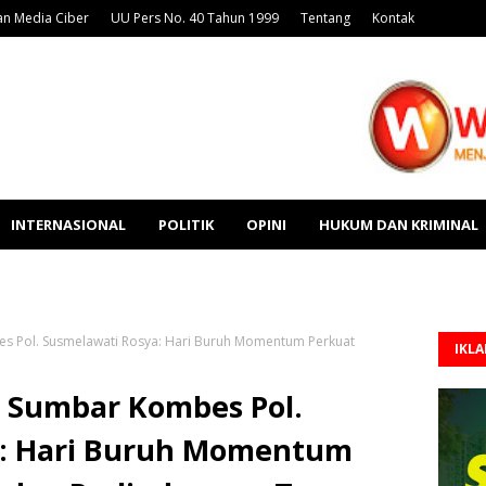
n Media Ciber
UU Pers No. 40 Tahun 1999
Tentang
Kontak
INTERNASIONAL
POLITIK
OPINI
HUKUM DAN KRIMINAL
 Pol. Susmelawati Rosya: Hari Buruh Momentum Perkuat
IKL
 Sumbar Kombes Pol.
a: Hari Buruh Momentum