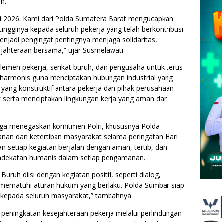
h.
ei 2026. Kami dari Polda Sumatera Barat mengucapkan
tingginya kepada seluruh pekerja yang telah berkontribusi
adi pengingat pentingnya menjaga solidaritas,
jahteraan bersama,” ujar Susmelawati.
 elemen pekerja, serikat buruh, dan pengusaha untuk terus
harmonis guna menciptakan hubungan industrial yang
 yang konstruktif antara pekerja dan pihak perusahaan
 serta menciptakan lingkungan kerja yang aman dan
uga menegaskan komitmen Polri, khususnya Polda
an dan ketertiban masyarakat selama peringatan Hari
n setiap kegiatan berjalan dengan aman, tertib, dan
ndekatan humanis dalam setiap pengamanan.
ruh diisi dengan kegiatan positif, seperti dialog,
 mematuhi aturan hukum yang berlaku. Polda Sumbar siap
epada seluruh masyarakat,” tambahnya.
a peningkatan kesejahteraan pekerja melalui perlindungan