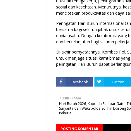
hak-hak tenaga kerja, peningkatan kua
sosial dan kesehatan. Menurutnya, kes
menciptakan produktivitas dan daya sa
Peringatan Hari Buruh Internasional t
bersama bagi seluruh pihak untuk terus
dunia usaha. Dengan kolaborasi yang bai
dan berkelanjutan bagi seluruh pekerja 
Di akhir pernyataannya, Kombes Pol. 
untuk menjaga situasi kamtibmas yang
peringatan Hari Buruh dapat berlangs
Facebook
Twitter
LEBIH LAMA
Hari Buruh 2026, Kapolda Sumbar Gatot Tri
Suryanta dan Wakapolda Solihin Dorong Sol
Pekerja
POSTING KOMENTAR