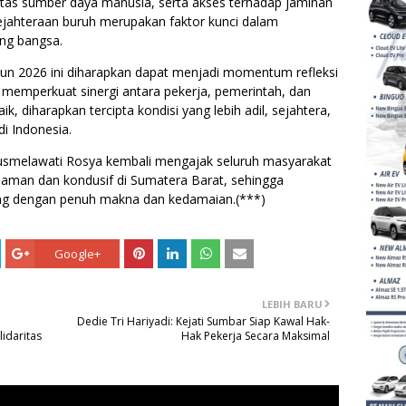
litas sumber daya manusia, serta akses terhadap jaminan
ejahteraan buruh merupakan faktor kunci dalam
ing bangsa.
ahun 2026 ini diharapkan dapat menjadi momentum refleksi
 memperkuat sinergi antara pekerja, pemerintah, dan
k, diharapkan tercipta kondisi yang lebih adil, sejahtera,
di Indonesia.
Susmelawati Rosya kembali mengajak seluruh masyarakat
 aman dan kondusif di Sumatera Barat, sehingga
ung dengan penuh makna dan kedamaian.(***)
Google+
LEBIH BARU
Dedie Tri Hariyadi: Kejati Sumbar Siap Kawal Hak-
idaritas
Hak Pekerja Secara Maksimal