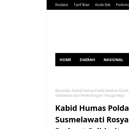
Redaksi
Tarif Iklan
Kode Etik
Pedoma
HOME
DAERAH
NASIONAL
SPORT
Beranda
Kabid Humas Polda Sumbar Kombes
Solidaritas dan Perlindungan Tenaga Kerja
Kabid Humas Polda
Susmelawati Rosy