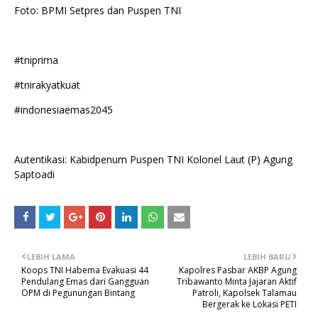
Foto: BPMI Setpres dan Puspen TNI
#tniprima
#tnirakyatkuat
#indonesiaemas2045
Autentikasi: Kabidpenum Puspen TNI Kolonel Laut (P) Agung
Saptoadi
LEBIH LAMA
LEBIH BARU
Koops TNI Habema Evakuasi 44
Kapolres Pasbar AKBP Agung
Pendulang Emas dari Gangguan
Tribawanto Minta Jajaran Aktif
OPM di Pegunungan Bintang
Patroli, Kapolsek Talamau
Bergerak ke Lokasi PETI