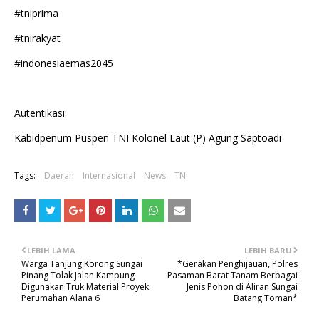
#tniprima
#tnirakyat
#indonesiaemas2045
Autentikasi:
Kabidpenum Puspen TNI Kolonel Laut (P) Agung Saptoadi
Tags:
Daerah
Internasional
News
TNI
LEBIH LAMA
LEBIH BARU
Warga Tanjung Korong Sungai
*Gerakan Penghijauan, Polres
Pinang Tolak Jalan Kampung
Pasaman Barat Tanam Berbagai
Digunakan Truk Material Proyek
Jenis Pohon di Aliran Sungai
Perumahan Alana 6
Batang Toman*