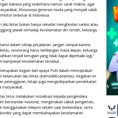
dengan bahasa yang sederhana namun sarat makna, agar
masyarakat, khususnya generasi muda yang menjadi salah
motor terbesar di Indonesia.
 lalu lintas bukan hanya sekadar menghindari sanksi atau
ggung jawab terhadap keselamatan diri sendiri, keluarga,
utama dalam setiap perjalanan. Jangan sampai karena
 lintas, seseorang harus kehilangan masa depan, keluarga
ahkan terjadi kerugian yang tidak dapat diperbaiki lagi,"
am kampanye keselamatan tersebut.
 merupakan bagian dari upaya Polri dalam menciptakan
kelancaran lalu lintas (Kamseltibcarlantas). Kegiatan ini
kan pelanggaran, tetapi juga mengedepankan pendekatan
da masyarakat.
ntas terus melakukan sosialisasi kepada pengendara
m berstandar nasional, mengenakan sabuk pengaman,
ak menggunakan telepon seluler saat berkendara, serta
kondisi yang dapat membahayakan keselamatan.