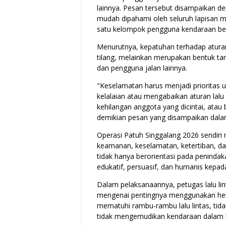
lainnya. Pesan tersebut disampaikan 
mudah dipahami oleh seluruh lapisan 
satu kelompok pengguna kendaraan ber
Menurutnya, kepatuhan terhadap aturan
tilang, melainkan merupakan bentuk tan
dan pengguna jalan lainnya.
"Keselamatan harus menjadi prioritas 
kelalaian atau mengabaikan aturan lalu
kehilangan anggota yang dicintai, atau b
demikian pesan yang disampaikan dal
Operasi Patuh Singgalang 2026 sendiri
keamanan, keselamatan, ketertiban, dan 
tidak hanya berorientasi pada peninda
edukatif, persuasif, dan humanis kepa
Dalam pelaksanaannya, petugas lalu li
mengenai pentingnya menggunakan hel
mematuhi rambu-rambu lalu lintas, tid
tidak mengemudikan kendaraan dalam 