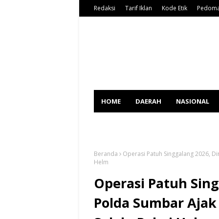
Redaksi
Tarif Iklan
Kode Etik
Pedoma
HOME
DAERAH
NASIONAL
SPORT
Beranda
Operasi Patuh Singgalang 2026, Dir
Helm
Operasi Patuh Sing
Polda Sumbar Ajak 