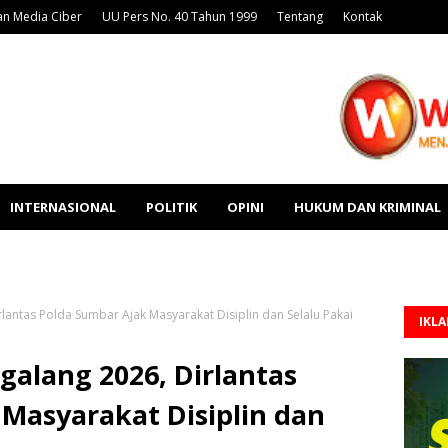
n Media Ciber
UU Pers No. 40 Tahun 1999
Tentang
Kontak
INTERNASIONAL
POLITIK
OPINI
HUKUM DAN KRIMINAL
lantas Polda Sumbar Ajak Masyarakat Disiplin dan Selalu Pakai
IKL
galang 2026, Dirlantas
Masyarakat Disiplin dan