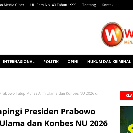
n Media Ciber
UU Pers No. 40 Tahun 1999
Tentang
Kontak
INTERNASIONAL
POLITIK
OPINI
HUKUM DAN KRIMINAL
 Prabowo Tutup Munas Alim Ulama dan Konbes NU 2026 di
IKL
pingi Presiden Prabowo
 Ulama dan Konbes NU 2026