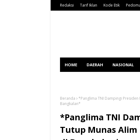
Redaksi
Tarif Iklan
Kode Etik
Pedoma
HOME
DAERAH
NASIONAL
SPORT
Beranda
*Panglima TNI Dampingi Presiden
Bangkalan*
*Panglima TNI Dam
Tutup Munas Alim