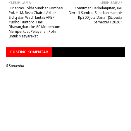
LEBIH LAMA
LEBIH BARU
Dirlantas Polda Sumbar Kombes
Komitmen Berkelanjutan, KAI
Pol. H. M. Reza Chairul Akbar
Divre II Sumbar Salurkan Hampir
Sidiq dan Wadirlantas AKBP
Rp300 Juta Dana TJSL pada
Yudho Huntoro: Hari
Semester I 2026*
Bhayangkara ke-80 Momentum
Memperkuat Pelayanan Polri
untuk Masyarakat
POSTING KOMENTAR
0 Komentar