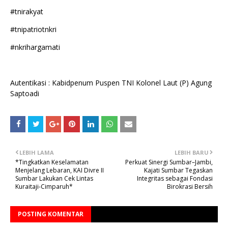
#tnirakyat
#tnipatriotnkri
#nkrihargamati
Autentikasi : Kabidpenum Puspen TNI Kolonel Laut (P) Agung
Saptoadi
LEBIH LAMA
LEBIH BARU
*Tingkatkan Keselamatan
Perkuat Sinergi Sumbar–Jambi,
Menjelang Lebaran, KAI Divre II
Kajati Sumbar Tegaskan
Sumbar Lakukan Cek Lintas
Integritas sebagai Fondasi
Kuraitaji-Cimparuh*
Birokrasi Bersih
POSTING KOMENTAR