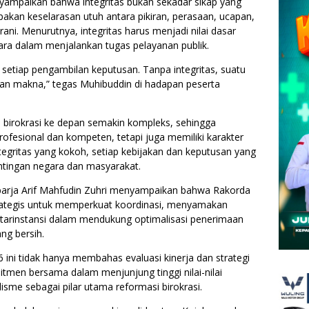
ampaikan bahwa integritas bukan sekadar sikap yang
kan keselarasan utuh antara pikiran, perasaan, ucapan,
ani. Menurutnya, integritas harus menjadi nilai dasar
ara dalam menjalankan tugas pelayanan publik.
setiap pengambilan keputusan. Tanpa integritas, suatu
an makna,” tegas Muhibuddin di hadapan peserta
 birokrasi ke depan semakin kompleks, sehingga
rofesional dan kompeten, tetapi juga memiliki karakter
ntegritas yang kokoh, setiap kebijakan dan keputusan yang
entingan negara dan masyarakat.
barja Arif Mahfudin Zuhri menyampaikan bahwa Rakorda
ategis untuk memperkuat koordinasi, menyamakan
antarinstansi dalam mendukung optimalisasi penerimaan
ng bersih.
ni tidak hanya membahas evaluasi kinerja dan strategi
tmen bersama dalam menjunjung tinggi nilai-nilai
alisme sebagai pilar utama reformasi birokrasi.