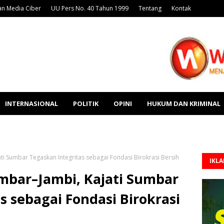
n Media Ciber
UU Pers No. 40 Tahun 1999
Tentang
Kontak
INTERNASIONAL
POLITIK
OPINI
HUKUM DAN KRIMINAL
ti Sumbar Tegaskan Integritas sebagai Fondasi Birokrasi Bersih
IKL
umbar–Jambi, Kajati Sumbar
s sebagai Fondasi Birokrasi