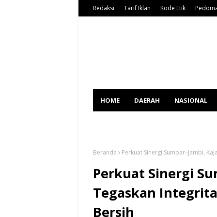
Redaksi
Tarif Iklan
Kode Etik
Pedoma
HOME
DAERAH
NASIONAL
SPORT
Beranda
Perkuat Sinergi Sumbar–Jambi, Kaja
Perkuat Sinergi S
Tegaskan Integrita
Bersih