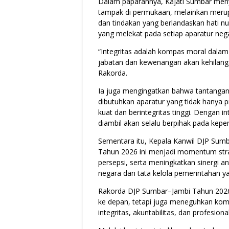
Dalam paparannya, Kajati Sumbar meny
tampak di permukaan, melainkan merupa
dan tindakan yang berlandaskan hati nur
yang melekat pada setiap aparatur neg
“Integritas adalah kompas moral dalam 
jabatan dan kewenangan akan kehilang
Rakorda.
Ia juga mengingatkan bahwa tantangan
dibutuhkan aparatur yang tidak hanya p
kuat dan berintegritas tinggi. Dengan i
diambil akan selalu berpihak pada kep
Sementara itu, Kepala Kanwil DJP Sum
Tahun 2026 ini menjadi momentum str
persepsi, serta meningkatkan sinergi 
negara dan tata kelola pemerintahan ya
Rakorda DJP Sumbar–Jambi Tahun 2026 i
ke depan, tetapi juga meneguhkan komi
integritas, akuntabilitas, dan profesion