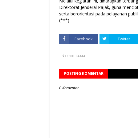
Melalui kegiatan ini, diharapkan terba
Direktorat Jenderal Pajak, guna mencip
serta berorientasi pada pelayanan publi
(***)
Facebook
Twitter
LEBIH LAMA
POSTING KOMENTAR
0 Komentar