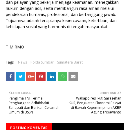
dan pelayan yang bekerja menjaga keamanan, menegakkan
hukum dengan adil, serta membangun rasa aman melalui
pendekatan humanis, profesional, dan bertanggung jawab.
Tujuannya adalah terciptanya kepercayaan, ketertiban, dan
kehidupan sosial yang harmonis di tengah masyarakat.
TIM RMO
Tags:
News
Polda Sumbar
Sumatera Barat
LEBIH LAMA
LEBIH BARU
Panglima TNI Terima
Wakapolres Ikuti Sarasehan
Penghargaan Adhibhakti
KUR, Penguatan Ekonomi Rakyat
Sanapati dan Berikan Ceramah
di Bawah Kepemimpinan AKBP
Umum di BSSN
Agung Tribawanto
POSTING KOMENTAR