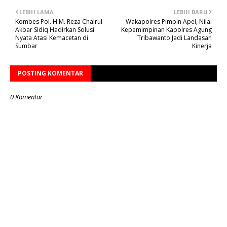
LEBIH LAMA
LEBIH BARU
Kombes Pol. H.M. Reza Chairul
Wakapolres Pimpin Apel, Nilai
Akbar Sidiq Hadirkan Solusi
Kepemimpinan Kapolres Agung
Nyata Atasi Kemacetan di
Tribawanto Jadi Landasan
Sumbar
Kinerja
POSTING KOMENTAR
0 Komentar