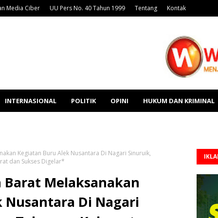
n Media Ciber
UU Pers No. 40 Tahun 1999
Tentang
Kontak
INTERNASIONAL
POLITIK
OPINI
HUKUM DAN KRIMINAL
kan Kegiatan Buru Alek Nusantara Di Nagari Sinuruik,
IKL
at dan Sukses Digelar*
n Barat Melaksanakan
k Nusantara Di Nagari