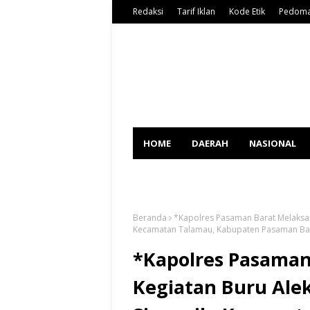
Redaksi
Tarif Iklan
Kode Etik
Pedoma
HOME
DAERAH
NASIONAL
SPORT
Beranda
*Kapolres Pasaman Barat Melaksana
Kecamatan Talamau, Kabupaten Pasaman Bar
*Kapolres Pasama
Kegiatan Buru Ale