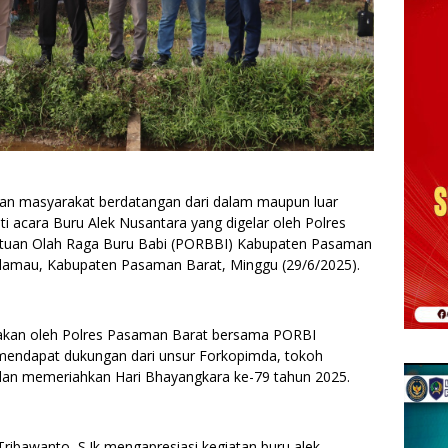
uan masyarakat berdatangan dari dalam maupun luar
i acara Buru Alek Nusantara yang digelar oleh Polres
tuan Olah Raga Buru Babi (PORBBI) Kabupaten Pasaman
Talamau, Kabupaten Pasaman Barat, Minggu (29/6/2025).
nakan oleh Polres Pasaman Barat bersama PORBI
mendapat dukungan dari unsur Forkopimda, tokoh
dan memeriahkan Hari Bhayangkara ke-79 tahun 2025.
ibawanto, S.Ik mengapresiasi kegiatan buru alek