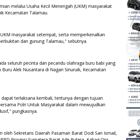
nomian melalui Usaha Kecil Menengah (UKM) masyarakat
ruik Kecamatan Talamau.
da UKM masyarakat setempat, serta memperkenalkan
 perbukitan dan gunung Talamau," sebutnya.
da seluruh pecinta dan pecandu olahraga buru babi yang
n Buru Alek Nusantara di Nagari Sinuruik, Kecamatan
apat terlaksana kembali, tentunya dengan tujuan
 bersama Polri Untuk Masyarakat dalam mewujudkan
usif," pungkasnya.
diri oleh Sekretaris Daerah Pasaman Barat Dodi San Ismail,
PRD Provinsi Sumatera Barat Ade Putera, Kabag Ops