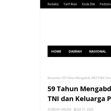
Redaksi
Tarif Iklan
Kode Etik
Pedoma
HOME
DAERAH
NASIONAL
SPORT
Beranda
59 Tahun Mengabdi, IKKT PWA Teru
59 Tahun Mengabd
TNI dan Keluarga P
MEDIA ONLINE
Juli 31, 2025