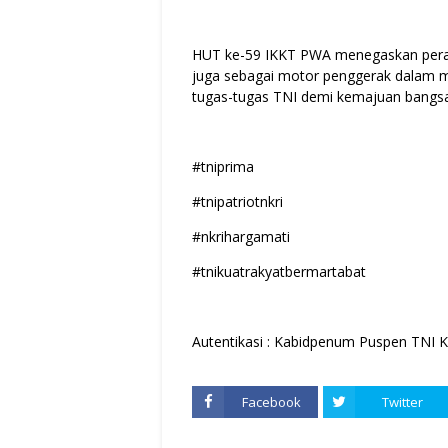
HUT ke-59 IKKT PWA menegaskan peran
juga sebagai motor penggerak dalam 
tugas-tugas TNI demi kemajuan bangsa
#tniprima
#tnipatriotnkri
#nkrihargamati
#tnikuatrakyatbermartabat
Autentikasi : Kabidpenum Puspen TNI K
Facebook
Twitter