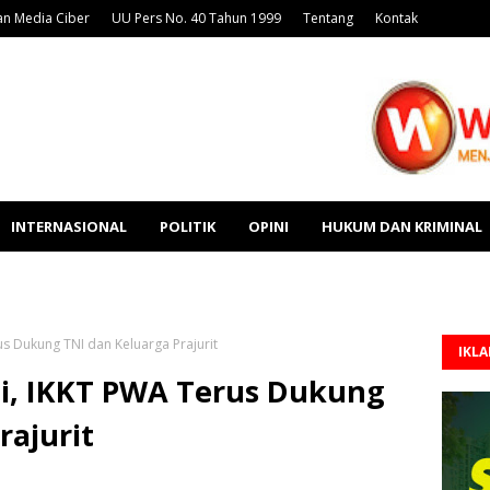
n Media Ciber
UU Pers No. 40 Tahun 1999
Tentang
Kontak
INTERNASIONAL
POLITIK
OPINI
HUKUM DAN KRIMINAL
s Dukung TNI dan Keluarga Prajurit
IKL
i, IKKT PWA Terus Dukung
rajurit