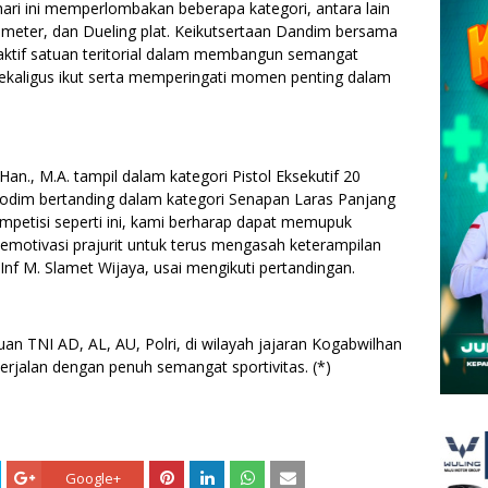
ri ini memperlombakan beberapa kategori, antara lain
0 meter, dan Dueling plat. Keikutsertaan Dandim bersama
aktif satuan teritorial dalam membangun semangat
, sekaligus ikut serta memperingati momen penting dalam
 Han., M.A. tampil dalam kategori Pistol Eksekutif 20
odim bertanding dalam kategori Senapan Laras Panjang
mpetisi seperti ini, kami berharap dapat memupuk
memotivasi prajurit untuk terus mengasah keterampilan
nf M. Slamet Wijaya, usai mengikuti pertandingan.
tuan TNI AD, AL, AU, Polri, di wilayah jajaran Kogabwilhan
 berjalan dengan penuh semangat sportivitas. (*)
Google+