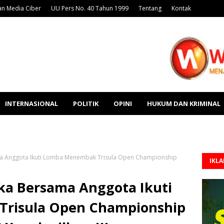
n Media Ciber
UU Pers No. 40 Tahun 1999
Tentang
Kontak
INTERNASIONAL
POLITIK
OPINI
HUKUM DAN KRIMINAL
 Anggota Ikuti Lomba Menembak Trisula Open Championship
IKL
a Bersama Anggota Ikuti
risula Open Championship