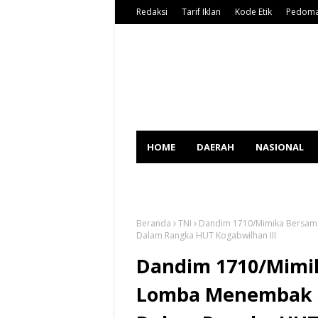
Redaksi
Tarif Iklan
Kode Etik
Pedoma
HOME
DAERAH
NASIONAL
SPORT
Beranda
TNI
Dandim 1710/Mimika Bersama
Dalam Rangka HUT Kogabwilhan III
Dandim 1710/Mimik
Lomba Menembak T