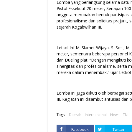
Lomba yang berlangsung selama satu ha
Pistol Eksekutif 20 meter, Senapan 10
anggota merupakan bentuk partisipasi 
profesionalisme dan soliditas prajurit
sejarah Kogabwilhan III.
Letkol Inf M. Slamet Wijaya, S. Sos., M.
meter, sementara beberapa personel K
dan Dueling plat. “Dengan mengikuti ko
sinergitas dan profesionalisme, serta 
mereka dalam menembak,” ujar Letkol I
Lomba ini juga diikuti oleh berbagai sa
III. Kegiatan ini disambut antusias dan
Tags:
Daerah
Internasional
News
TNI
Facebook
Twitter