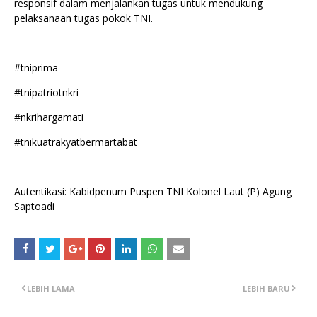
responsif dalam menjalankan tugas untuk mendukung
pelaksanaan tugas pokok TNI.
#tniprima
#tnipatriotnkri
#nkrihargamati
#tnikuatrakyatbermartabat
Autentikasi: Kabidpenum Puspen TNI Kolonel Laut (P) Agung
Saptoadi
LEBIH LAMA
LEBIH BARU