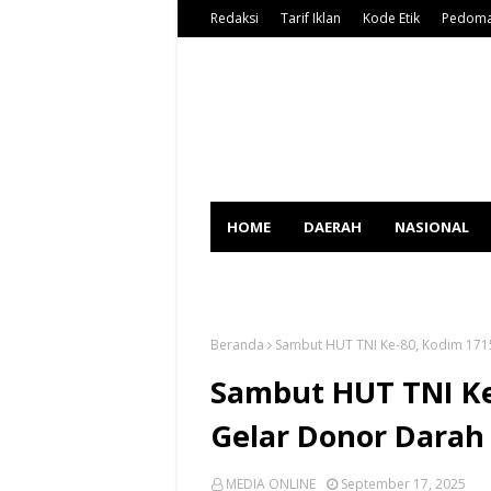
Redaksi
Tarif Iklan
Kode Etik
Pedoma
HOME
DAERAH
NASIONAL
SPORT
Beranda
Sambut HUT TNI Ke-80, Kodim 171
Sambut HUT TNI Ke
Gelar Donor Darah
MEDIA ONLINE
September 17, 2025