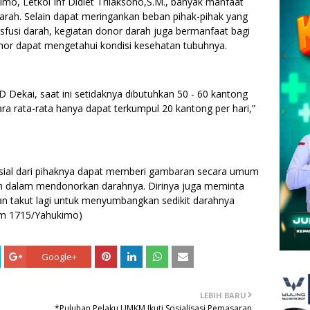
, Letkol Inf Didiet Trilaksono,S.M., banyak manfaat
darah. Selain dapat meringankan beban pihak-pihak yang
fusi darah, kegiatan donor darah juga bermanfaat bagi
nor dapat mengetahui kondisi kesehatan tubuhnya.
D Dekai, saat ini setidaknya dibutuhkan 50 - 60 kantong
a rata-rata hanya dapat terkumpul 20 kantong per hari,”
 sosial dari pihaknya dapat memberi gambaran secara umum
 dalam mendonorkan darahnya. Dirinya juga meminta
dan takut lagi untuk menyumbangkan sedikit darahnya
im 1715/Yahukimo)
Google+
LEBIH BARU
*Puluhan Pelaku UMKM Ikuti Sosialisasi Pemasaran