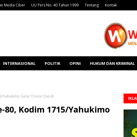
n Media Ciber
UU Pers No. 40 Tahun 1999
Tentang
Kontak
INTERNASIONAL
POLITIK
OPINI
HUKUM DAN KRIMINAL
5/Yahukimo Gelar Donor Darah
IKL
-80, Kodim 1715/Yahukimo