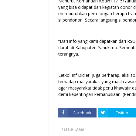
Menurut Komandan Kodim 1715/Yahukimo
yang bisa didapat dari kegiatan donor 
membutuhkan pertolongan berupa trans
si pendonor. Secara langsung si pendo
“Dari info yang kami dapatkan dari RSU
darah di Kabupaten Yahukimo. Sementar
terangnya.
Letkol Inf Didiet juga berharap, aksi
terhadap masyarakat yang masih awam
agar masyarakat tidak perlu khawatir 
demi kepentingan kemanusiaan. (Pend
Facebook
Twitter
LEBIH LAMA