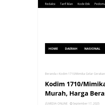
Redaksi
Tarif Iklan
Kode Etik
Pedoma
HOME
DAERAH
NASIONAL
SPORT
Beranda
Kodim 1710/Mimika Gelar Gerakan
Kodim 1710/Mimika
Murah, Harga Bera
MEDIA ONLINE
September 17, 2025