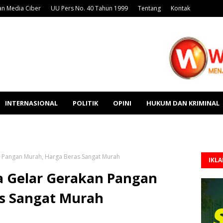
n Media Ciber
UU Pers No. 40 Tahun 1999
Tentang
Kontak
INTERNASIONAL
POLITIK
OPINI
HUKUM DAN KRIMINAL
 Pangan Murah, Harga Beras Sangat Murah
IKL
 Gelar Gerakan Pangan
s Sangat Murah