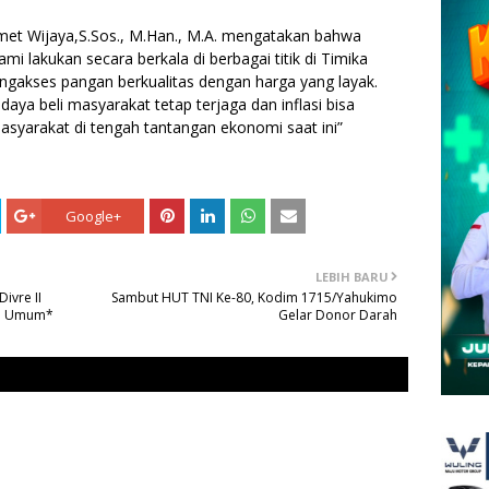
met Wijaya,S.Sos., M.Han., M.A. mengatakan bahwa
i lakukan secara berkala di berbagai titik di Timika
gakses pangan berkualitas dengan harga yang layak.
 daya beli masyarakat tetap terjaga dan inflasi bisa
asyarakat di tengah tantangan ekonomi saat ini”
Google+
LEBIH BARU
ivre II
Sambut HUT TNI Ke-80, Kodim 1715/Yahukimo
ra Umum*
Gelar Donor Darah