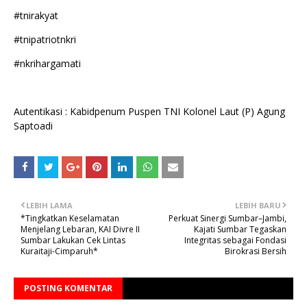
#tnirakyat
#tnipatriotnkri
#nkrihargamati
Autentikasi : Kabidpenum Puspen TNI Kolonel Laut (P) Agung
Saptoadi
LEBIH LAMA
LEBIH BARU
*Tingkatkan Keselamatan
Perkuat Sinergi Sumbar–Jambi,
Menjelang Lebaran, KAI Divre II
Kajati Sumbar Tegaskan
Sumbar Lakukan Cek Lintas
Integritas sebagai Fondasi
Kuraitaji-Cimparuh*
Birokrasi Bersih
POSTING KOMENTAR