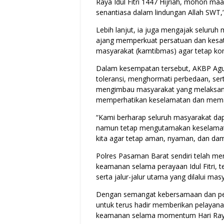
Raya Idul Fitri 1447 Hijriah, mohon maa
senantiasa dalam lindungan Allah SWT,
Lebih lanjut, ia juga mengajak selur
ajang memperkuat persatuan dan kesat
masyarakat (kamtibmas) agar tetap kon
Dalam kesempatan tersebut, AKBP Ag
toleransi, menghormati perbedaan, sert
mengimbau masyarakat yang melaksanak
memperhatikan keselamatan dan mematuh
“Kami berharap seluruh masyarakat dap
namun tetap mengutamakan keselamata
kita agar tetap aman, nyaman, dan da
Polres Pasaman Barat sendiri telah me
keamanan selama perayaan Idul Fitri,
serta jalur-jalur utama yang dilalui mas
Dengan semangat kebersamaan dan pen
untuk terus hadir memberikan pelayan
keamanan selama momentum Hari Raya I