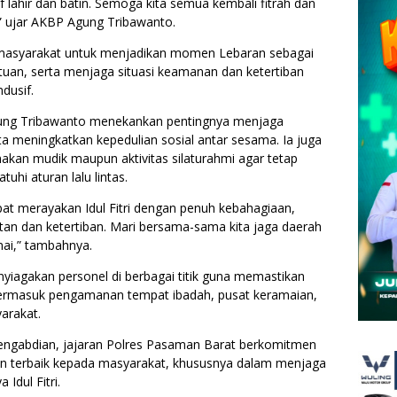
f lahir dan batin. Semoga kita semua kembali fitrah dan
” ujar AKBP Agung Tribawanto.
uh masyarakat untuk menjadikan momen Lebaran sebagai
uan, serta menjaga situasi keamanan dan ketertiban
dusif.
ung Tribawanto menekankan pentingnya menjaga
a meningkatkan kepedulian sosial antar sesama. Ia juga
an mudik maupun aktivitas silaturahmi agar tetap
i aturan lalu lintas.
at merayakan Idul Fitri dengan penuh kebahagiaan,
n dan ketertiban. Mari bersama-sama kita jaga daerah
mai,” tambahnya.
nyiagakan personel di berbagai titik guna memastikan
 termasuk pengamanan tempat ibadah, pusat keramaian,
yarakat.
gabdian, jajaran Polres Pasaman Barat berkomitmen
an terbaik kepada masyarakat, khususnya dalam menjaga
dul Fitri.