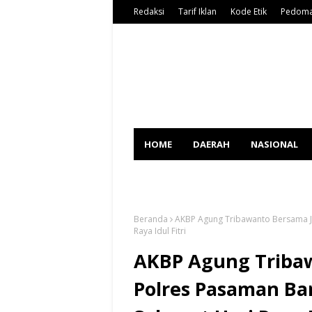
Redaksi
Tarif Iklan
Kode Etik
Pedoma
HOME
DAERAH
NASIONAL
SPORT
Beranda
AKBP Agung Tribawanto Bersama J
Raya Idul Fitri
AKBP Agung Tribaw
Polres Pasaman Ba