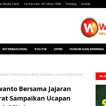
n Media Ciber
UU Pers No. 40 Tahun 1999
Tentang
Kontak
INTERNASIONAL
POLITIK
OPINI
HUKUM DAN KRIMINAL
ajaran Polres Pasaman Barat Sampaikan Ucapan Selamat Hari
IKL
anto Bersama Jajaran
rat Sampaikan Ucapan