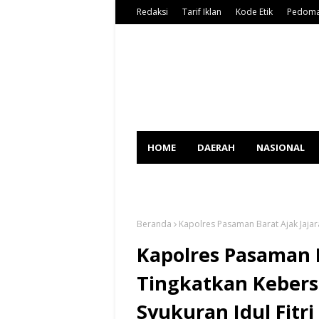
Redaksi
Tarif Iklan
Kode Etik
Pedoma
HOME
DAERAH
NASIONAL
SPORT
Beranda
Kapolres Pasaman Barat Ajak Jajar
Kapolres Pasaman B
Tingkatkan Keber
Syukuran Idul Fitri