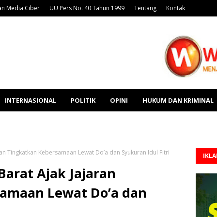
n Media Ciber
UU Pers No. 40 Tahun 1999
Tentang
Kontak
INTERNASIONAL
POLITIK
OPINI
HUKUM DAN KRIMINAL
an Tingkatkan Kebersamaan Lewat Do’a dan Syukuran Idul Fitri
IKL
arat Ajak Jajaran
samaan Lewat Do’a dan