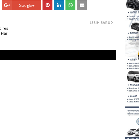
Google+
LEBIH BARU
olres
 Hari