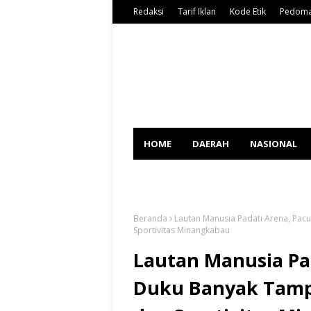
Redaksi
Tarif Iklan
Kode Etik
Pedoma
HOME
DAERAH
NASIONAL
SPORT
Beranda
Lautan Manusia Padati Arena, Pa
Sportivitas Minangkabau
Lautan Manusia Pa
Duku Banyak Tamp