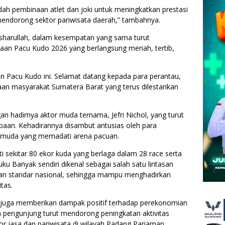
dah pembinaan atlet dan joki untuk meningkatkan prestasi
s mendorong sektor pariwisata daerah,” tambahnya.
sharullah, dalam kesempatan yang sama turut
aan Pacu Kudo 2026 yang berlangsung meriah, tertib,
 Pacu Kudo ini. Selamat datang kepada para perantau,
an masyarakat Sumatera Barat yang terus dilestarikan
n hadirnya aktor muda ternama, Jefri Nichol, yang turut
baan. Kehadirannya disambut antusias oleh para
i muda yang memadati arena pacuan.
ti sekitar 80 ekor kuda yang berlaga dalam 28 race serta
ku Banyak sendiri dikenal sebagai salah satu lintasan
gan standar nasional, sehingga mampu menghadirkan
tas.
ini juga memberikan dampak positif terhadap perekonomian
 pengunjung turut mendorong peningkatan aktivitas
r jasa dan pariwisata di wilayah Padang Pariaman.