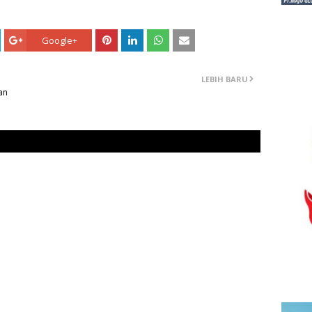
Google+
LEBIH BARU
an