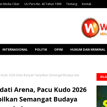
n Media Ciber
UU Pers No. 40 Tahun 1999
Tentang
Kontak
INTERNASIONAL
POLITIK
OPINI
HUKUM DAN KRIMINAL
cu Kudo 2026 Duku Banyak Tampilkan Semangat Budaya dan
IKL
dati Arena, Pacu Kudo 2026
ilkan Semangat Budaya