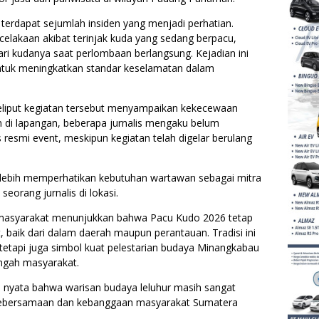
terdapat sejumlah insiden yang menjadi perhatian.
elakaan akibat terinjak kuda yang sedang berpacu,
ari kudanya saat perlombaan berlangsung. Kejadian ini
 untuk meningkatkan standar keselamatan dalam
meliput kegiatan tersebut menyampaikan kekecewaan
n di lapangan, beberapa jurnalis mengaku belum
 resmi event, meskipun kegiatan telah digelar berulang
t lebih memperhatikan kebutuhan wartawan sebagai mitra
seorang jurnalis di lokasi.
 masyarakat menunjukkan bahwa Pacu Kudo 2026 tetap
 baik dari dalam daerah maupun perantauan. Tradisi ini
tetapi juga simbol kuat pelestarian budaya Minangkabau
engah masyarakat.
i nyata bahwa warisan budaya leluhur masih sangat
k kebersamaan dan kebanggaan masyarakat Sumatera