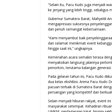
“Selain itu, Pacu Kudo juga menjadi wa
ke jenjang yang lebih tinggi, sekaligu
Gubernur Sumatera Barat, Mahyeldi An
mengapresiasi suksesnya penyelenggar
dan penuh semangat kebersamaan.
“Kami menyambut baik penyelenggaraan
dan selamat menikmati event kebangga
hingga saat ini,” ungkapnya.
Kemeriahan acara semakin terasa denga
menyaksikan langsung jalannya perlom
penonton, terutama kalangan generas
Pada gelaran tahun ini, Pacu Kudo diiku
dua kelas ekshibisi. Arena Pacu Kudo Du
pacuan terbaik di Sumatera Barat den
persaingan yang kompetitif dan berkuali
Selain menjadi hiburan rakyat, event 
masyarakat setempat. Kehadiran ribuan
UMKM, perdagangan lokal, hingga sekto