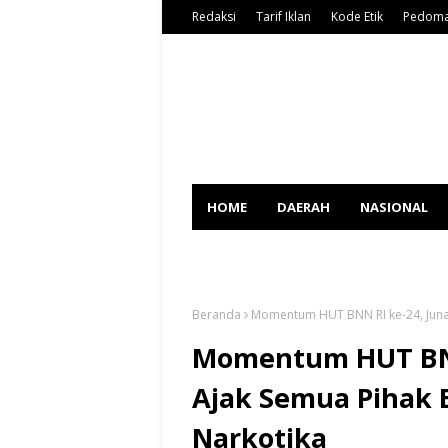
Redaksi
Tarif Iklan
Kode Etik
Pedoma
HOME
DAERAH
NASIONAL
SPORT
Beranda
Momentum HUT BNN RI ke-24, Junai
Momentum HUT BNN 
Ajak Semua Pihak 
Narkotika