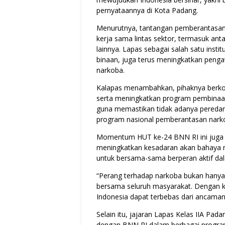
pernyataannya di Kota Padang.
Menurutnya, tantangan pemberantasan
kerja sama lintas sektor, termasuk a
lainnya. Lapas sebagai salah satu inst
binaan, juga terus meningkatkan peng
narkoba.
Kalapas menambahkan, pihaknya berko
serta meningkatkan program pembinaan 
guna memastikan tidak adanya peredar
program nasional pemberantasan narko
Momentum HUT ke-24 BNN RI ini juga me
meningkatkan kesadaran akan bahaya n
untuk bersama-sama berperan aktif da
“Perang terhadap narkoba bukan hanya 
bersama seluruh masyarakat. Dengan k
Indonesia dapat terbebas dari ancaman
Selain itu, jajaran Lapas Kelas IIA Pad
dengan BNN RI dalam berbagai progra