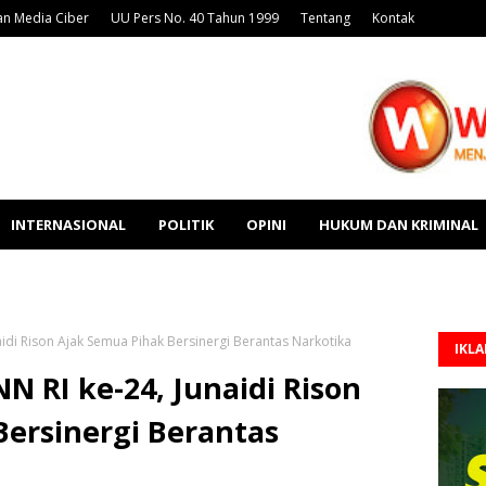
n Media Ciber
UU Pers No. 40 Tahun 1999
Tentang
Kontak
INTERNASIONAL
POLITIK
OPINI
HUKUM DAN KRIMINAL
di Rison Ajak Semua Pihak Bersinergi Berantas Narkotika
IKL
RI ke-24, Junaidi Rison
Bersinergi Berantas