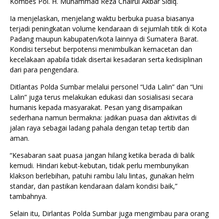
Kombes Pol. H. Muhammad Reza Chairul Akbar Sidiq.
Ia menjelaskan, menjelang waktu berbuka puasa biasanya
terjadi peningkatan volume kendaraan di sejumlah titik di Kota
Padang maupun kabupaten/kota lainnya di Sumatera Barat.
Kondisi tersebut berpotensi menimbulkan kemacetan dan
kecelakaan apabila tidak disertai kesadaran serta kedisiplinan
dari para pengendara.
Ditlantas Polda Sumbar melalui personel “Uda Lalin” dan “Uni
Lalin” juga terus melakukan edukasi dan sosialisasi secara
humanis kepada masyarakat. Pesan yang disampaikan
sederhana namun bermakna: jadikan puasa dan aktivitas di
jalan raya sebagai ladang pahala dengan tetap tertib dan
aman.
“Kesabaran saat puasa jangan hilang ketika berada di balik
kemudi. Hindari kebut-kebutan, tidak perlu membunyikan
klakson berlebihan, patuhi rambu lalu lintas, gunakan helm
standar, dan pastikan kendaraan dalam kondisi baik,”
tambahnya.
Selain itu, Dirlantas Polda Sumbar juga mengimbau para orang