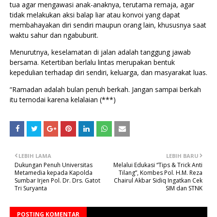
tua agar mengawasi anak-anaknya, terutama remaja, agar
tidak melakukan aksi balap liar atau konvoi yang dapat
membahayakan diri sendiri maupun orang lain, khususnya saat
waktu sahur dan ngabuburit.
Menurutnya, keselamatan di jalan adalah tanggung jawab
bersama. Ketertiban berlalu lintas merupakan bentuk
kepedulian terhadap diri sendiri, keluarga, dan masyarakat luas.
“Ramadan adalah bulan penuh berkah. Jangan sampai berkah
itu ternodai karena kelalaian (***)
LEBIH LAMA
LEBIH BARU
Dukungan Penuh Universitas
Melalui Edukasi “Tips & Trick Anti
Metamedia kepada Kapolda
Tilang”, Kombes Pol. H.M. Reza
Sumbar Irjen Pol. Dr. Drs. Gatot
Chairul Akbar Sidiq Ingatkan Cek
Tri Suryanta
SIM dan STNK
POSTING KOMENTAR