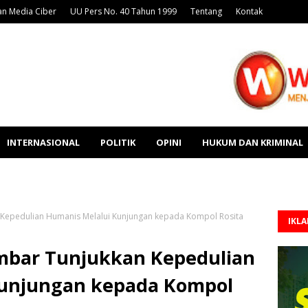
n Media Ciber
UU Pers No. 40 Tahun 1999
Tentang
Kontak
INTERNASIONAL
POLITIK
OPINI
HUKUM DAN KRIMINAL
 Kepedulian Humanis Melalui Kunjungan kepada Kompol Rosita
IKL
umbar Tunjukkan Kepedulian
Kunjungan kepada Kompol