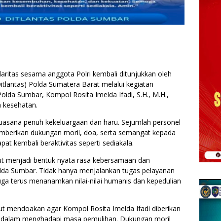
ritas sesama anggota Polri kembali ditunjukkan oleh
Ditlantas) Polda Sumatera Barat melalui kegiatan
lda Sumbar, Kompol Rosita Imelda Ifadi, S.H., M.H.,
 kesehatan.
uasana penuh kekeluargaan dan haru. Sejumlah personel
emberikan dukungan moril, doa, serta semangat kepada
at kembali beraktivitas seperti sediakala.
ut menjadi bentuk nyata rasa kebersamaan dan
olda Sumbar. Tidak hanya menjalankan tugas pelayanan
uga terus menanamkan nilai-nilai humanis dan kepedulian
rut mendoakan agar Kompol Rosita Imelda Ifadi diberikan
 dalam menghadapi masa pemulihan. Dukungan moril