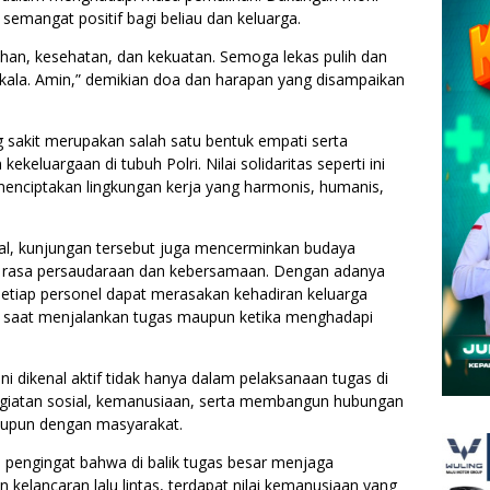
emangat positif bagi beliau dan keluarga.
han, kesehatan, dan kekuatan. Semoga lekas pulih dan
iakala. Amin,” demikian doa dan harapan yang disampaikan
sakit merupakan salah satu bentuk empati serta
eluargaan di tubuh Polri. Nilai solidaritas seperti ini
a menciptakan lingkungan kerja yang harmonis, humanis,
nal, kunjungan tersebut juga mencerminkan budaya
gi rasa persaudaraan dan kebersamaan. Dengan adanya
setiap personel dapat merasakan kehadiran keluarga
baik saat menjalankan tugas maupun ketika menghadapi
ni dikenal aktif tidak hanya dalam pelaksanaan tugas di
kegiatan sosial, kemanusiaan, serta membangun hubungan
aupun dengan masyarakat.
engingat bahwa di balik tugas besar menjaga
 kelancaran lalu lintas, terdapat nilai kemanusiaan yang