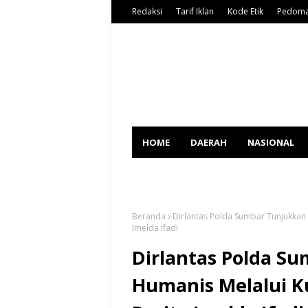
Redaksi
Tarif Iklan
Kode Etik
Pedoma
HOME
DAERAH
NASIONAL
SPORT
Beranda
Dirlantas Polda Sumbar Tunjukkan
Imelda Ifadi
Dirlantas Polda S
Humanis Melalui 